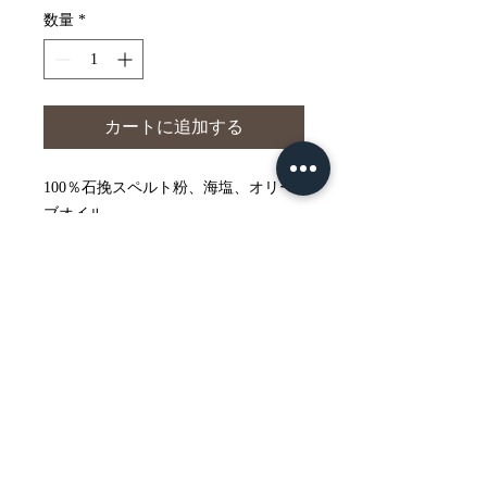
数量
*
カートに追加する
100％石挽スペルト粉、海塩、オリー
ブオイル。
香ばしいスペルト小麦粉に、風味豊か
な素煎り黒大豆をたっぷり練り込ん
だ、和の香り漂うパン。黒大豆のほの
パンの保存の仕方
かな甘みと香ばしさが生地に広がり、
噛むほどに優しい旨みを感じられま
室温(20ºC~22ºC）の場合
す。お食事パンとしてはもちろん、軽
乾燥を防ぐ為、ナイロン袋かアルミホ
イルに密封した状態で保存してくださ
いおやつにもぴったりです。
©2024 by
Hugo & Léo
い。直射日光を避け、湿度が低く涼し
※添加物不使用。素材の自然な味わい
〒707-0504
い場所が好ましいです。保存料が入っ
を大切に焼き上げています。
岡山県英田郡西粟倉村長尾931
ていない為、1-3日で消費してくださ
い。