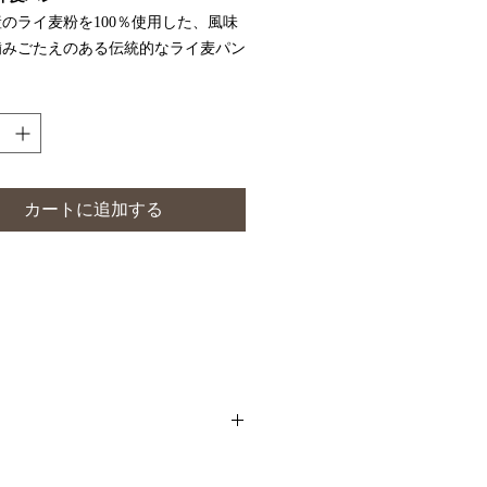
のライ麦粉を100％使用した、風味
噛みごたえのある伝統的なライ麦パン
ライ麦特有のほのかな酸味としっかり
食感が特徴で、食物繊維やミネラルも
含まれています。
どに深まる味わいは、チーズやハム、
との相性が抜群です。日々の食事に健
彩りを添える一品としておすすめしま
カートに追加する
ライ麦粉（100％）、塩（2％）、イ
1％）
物不使用。素材の味を活かして丁寧に
げています。
く涼しい場所が好ましいです。保存