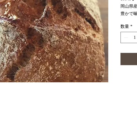
岡山県産
豊かで
です。
数量
*
とした
豊富に
噛むほ
スープ
康的な
す。
原材料
岡山県産
ースト（
※添加
焼き上
ホイルに密封した状態で保存してください。直射日光を避け、湿度が低