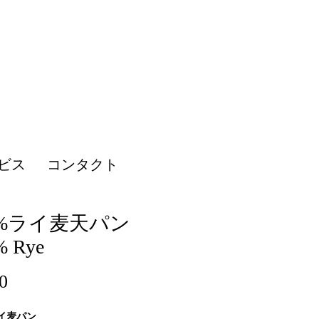
ビス
コンタクト
0%ライ麦天パン
% Rye
価
0
格
ライ麦パン