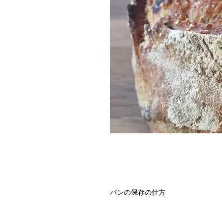
パンの保存の仕方
室温(20ºC~22ºC）の場合
乾燥を防ぐ為、ナイロン袋かアルミ