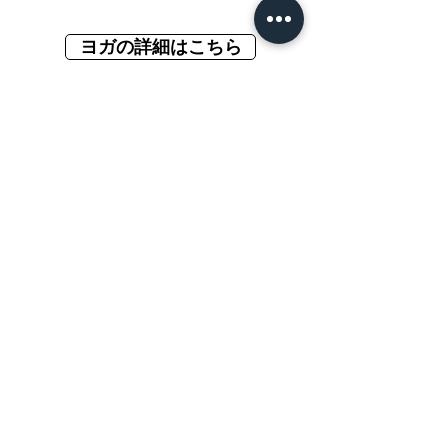
ヨガの詳細はこちら
Hugo et LéoとSDGs
Hugo et Léo（ユゴー・エ・レオ）では、
サステナビリティは流行ではなく、日々
の暮らしとパン作りに根ざした大切な価
値観です。
私たちは西粟倉という小さな山あいの村
にあるベーカリーですが、そのひとつひ
とつの選択が、よりよい未来につながる