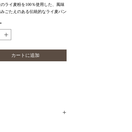
のライ麦粉を100％使用した、風味
噛みごたえのある伝統的なライ麦パン
ライ麦特有のほのかな酸味としっかり
*
食感が特徴で、食物繊維やミネラルも
含まれています。
どに深まる味わいは、チーズやハム、
との相性が抜群です。日々の食事に健
彩りを添える一品としておすすめしま
カートに追加
ライ麦粉（100％）、塩（2％）、イ
1％）
物不使用。素材の味を活かして丁寧に
げています。
く涼しい場所が好ましいです。保存