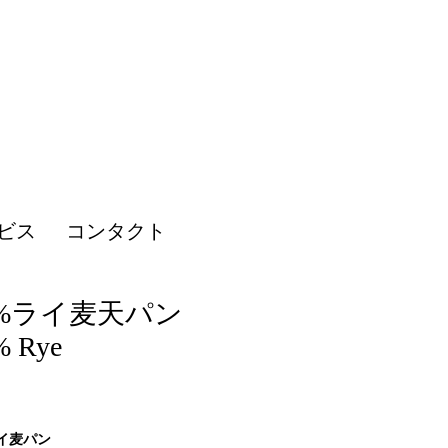
ビス
コンタクト
0%ライ麦天パン
% Rye
Price
ライ麦パン