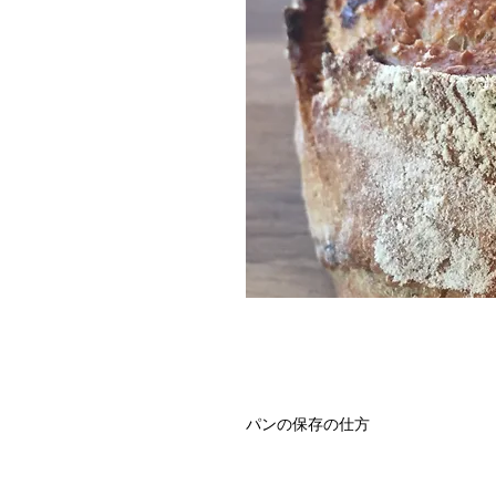
パンの保存の仕方
室温(20ºC~22ºC）の場合
乾燥を防ぐ為、ナイロン袋かアルミ