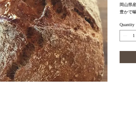
岡山県産
豊かで
です。
Quantity
とした
豊富に
噛むほ
スープ
康的な
す。
原材料
岡山県産
ースト（
※添加
焼き上
ホイルに密封した状態で保存してください。直射日光を避け、湿度が低