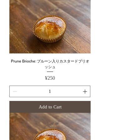
Prune Brioche: プルーン入りカスタードブリオ
ッシュ
Price
¥250
Add to Cart