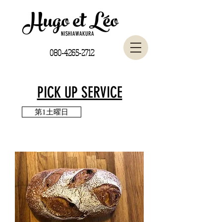
Hugo et Léo
NISHIAWAKURA
080-4265-2712
PICK UP SERVICE
第1土曜日