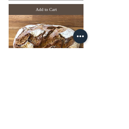
Add to Cart
Fig: 全粒粉イチジクとくるみのパン
Price
¥620
Add to Cart