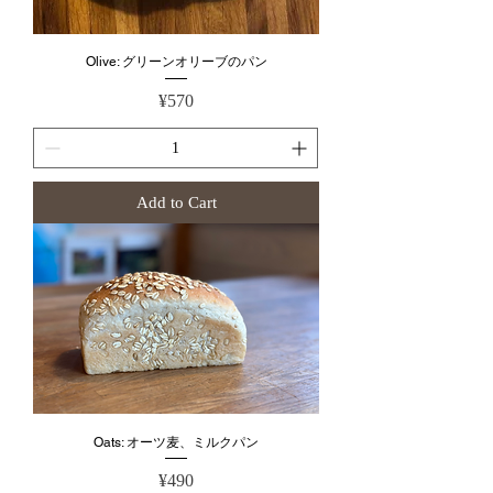
Olive: グリーンオリーブのパン
Price
¥570
Add to Cart
Oats: オーツ麦、ミルクパン
Price
¥490