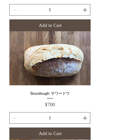
Add to Cart
Sourdough: サワードウ
Price
¥700
Add to Cart