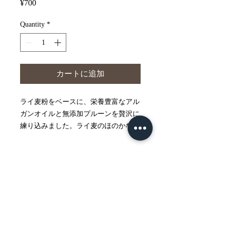
Price
¥700
Quantity
*
カートに追加
ライ麦粉をベースに、栄養豊富なアル
ガンオイルと無添加プルーンを贅沢に
練り込みました。ライ麦のほのかな酸
味とプルーンの自然な甘み、そしてア
ルガンオイルのコクが絶妙に調和し、
PRODUCT INFO
深みのある味わいに仕上げています。
しっとりとした食感で、そのままで
I'm a product detail. I'm a great place to
RETURN & REFUND POLICY
も、チーズやナッツと合わせても美味
add more information about your product
such as sizing, material, care and cleaning
しくお召し上がりいただけます。
I’m a Return and Refund policy. I’m a
instructions. This is also a great space to
SHIPPING INFO
great place to let your customers know
write what makes this product special and
原材料