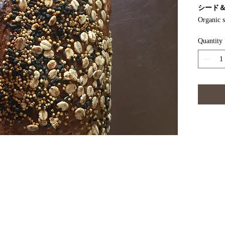
シード
Organic 
ニック石挽強
Quantity
wheat 
sunflow
ラックスシー
yeast 
While mul
grains mi
often see
nutrition
four time
them one o
to serve 
breads ar
take long
sandwiche
ッシュ各種は、全て消化しやすく栄養価の高い古代小麦（スペルト）と1
you full 
て手作業で行なっております。
白いパ