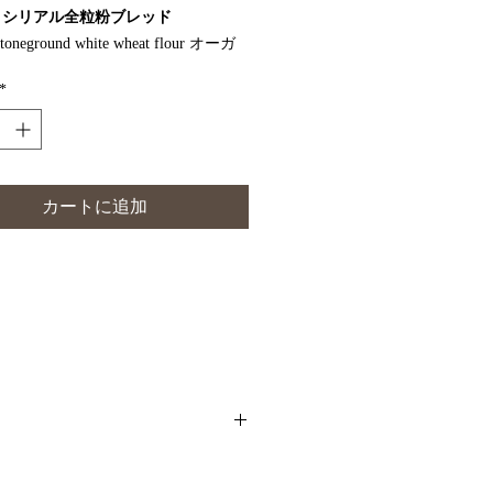
＆シリアル全粒粉ブレッド
stoneground white wheat flour オーガ
力粉 (75%), local wholemeal
*
flour 岡山県産全粒粉パン (25%), oats,
er, sesameひまわりの種, flax seeds フ
ド, quinoaキノア, salt 塩 (2%),
イースト (1%).
tigrain bread is white bread with
カートに追加
xed in, wholegrain has grains (and
ds) added to wholemeal flour for extra
al value. Wholegrain breads have up to
s the fibre of white breads, making
f the healthiest options. It's excellent
with any dish. Our Swiss wholegrain
e low GI because the seeds and grains
er to digest. This is good for lunchtime
s, as the slow release of energy keeps
00%国内産のバターを使用してい
for longer.
ン生地に雑穀を練り込んだパンと違