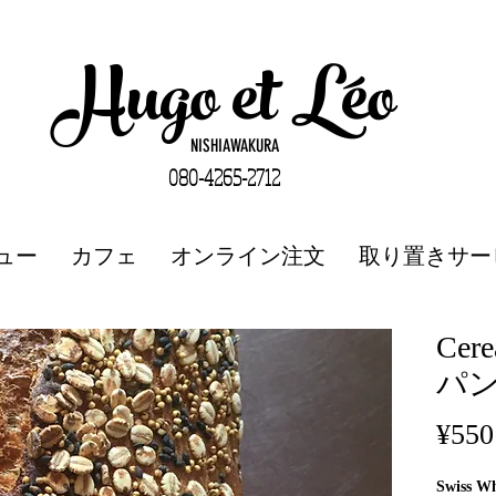
Hugo et Léo
NISHIAWAKURA
080-4265-2712
ュー
カフェ
オンライン注文
取り置きサー
Ce
パ
¥550
Swiss Wh